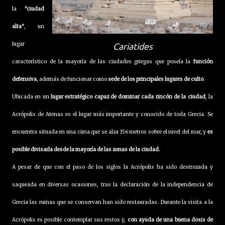
la
"ciudad
alta"
, un
lugar
Cariatides
característico de la mayoría de las ciudades griegas que poseía la
función
defensiva
, además de funcionar como
sede de los principales lugares de culto
.
Ubicada en un
lugar estratégico capaz de dominar cada rincón de la ciudad
, la
Acrópolis de Atenas es el lugar más importante y conocido de toda Grecia. Se
encuentra situada en una cima que se alza 156 metros sobre el nivel del mar, y
es
posible divisarla desde la mayoría de las zonas de la ciudad.
A pesar de que con el paso de los siglos la Acrópolis ha sido destrozada y
saqueada en diversas ocasiones, tras la declaración de la independencia de
Grecia las ruinas que se conservan han sido restauradas. Durante la visita a la
Acrópolis es posible contemplar sus restos y,
con ayuda de una buena dosis de