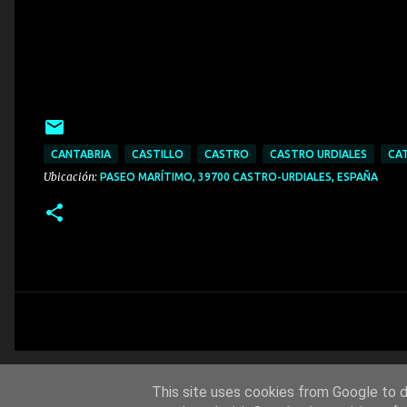
CANTABRIA
CASTILLO
CASTRO
CASTRO URDIALES
CA
Ubicación:
PASEO MARÍTIMO, 39700 CASTRO-URDIALES, ESPAÑA
This site uses cookies from Google to de