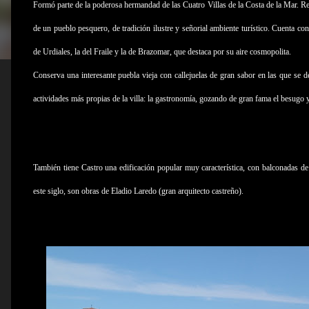
Formó parte de la poderosa hermandad de las Cuatro Villas de la Costa de la Mar. Re
de un pueblo pesquero, de tradición ilustre y señorial ambiente turístico. Cuenta con
de Urdiales, la del Fraile y la de Brazomar, que destaca por su aire cosmopolita.
Conserva una interesante puebla vieja con callejuelas de gran sabor en las que se de
actividades más propias de la villa: la gastronomía, gozando de gran fama el besugo y
También tiene Castro una edificación popular muy característica, con balconadas de 
este siglo, son obras de Eladio Laredo (gran arquitecto castreño).