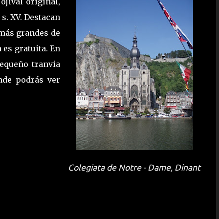
ojival original,
 s. XV. Destacan
s más grandes de
 es gratuita. En
pequeño tranvia
nde podrás ver
Colegiata de Notre - Dame, Dinant