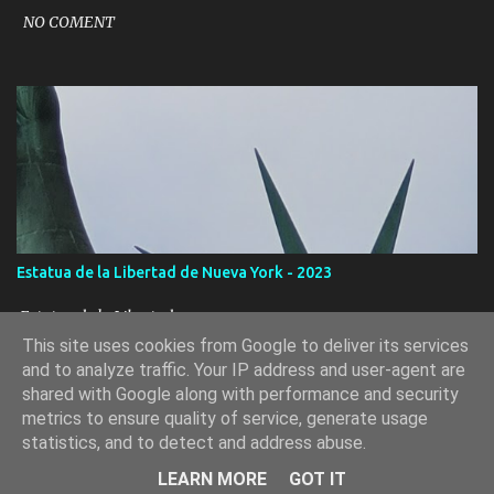
NO COMENT
Estatua de la Libertad de Nueva York - 2023
Estatua de la Libertad
This site uses cookies from Google to deliver its services
and to analyze traffic. Your IP address and user-agent are
shared with Google along with performance and security
metrics to ensure quality of service, generate usage
Con la tecnología de Blogger
statistics, and to detect and address abuse.
Copyright © 2011-2024 www.figuraviajera.es. All rights reserved
LEARN MORE
GOT IT