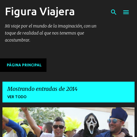
Figura Viajera
Ir al contenido principal
Mi viaje por el mundo de la imaginación, con un
toque de realidad al que nos tenemos que
acostumbrar.
PÁGINA PRINCIPAL
Mostrando entradas de 2014
VER TODO
E
n
t