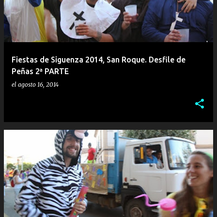
r
a
d
a
Fiestas de Siguenza 2014, San Roque. Desfile de
s
Peñas 2ª PARTE
el
agosto 16, 2014