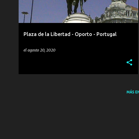
r
a
d
a
Plaza de la Libertad - Oporto - Portugal
s
el
agosto 20, 2020
MÁS E