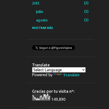
2
2011
1
julio
1
agosto
MOSTRAR MÁS
2
2012
1
abril
1
agosto
2
2013
2
agosto
Translate
3
2014
Powered by
Translate
1
abril
2
agosto
Gracias por tu visita nº:
12
2015
149,890
2
febrero