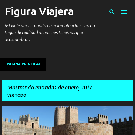
Figura Viajera
Ir al contenido principal
Mi viaje por el mundo de la imaginación, con un
toque de realidad al que nos tenemos que
acostumbrar.
PÁGINA PRINCIPAL
Mostrando entradas de enero, 2017
VER TODO
E
n
t