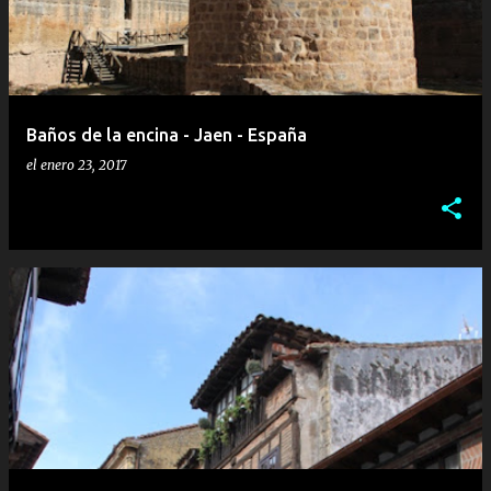
r
a
d
a
Baños de la encina - Jaen - España
s
el
enero 23, 2017