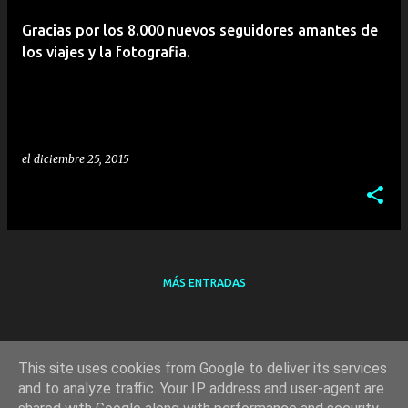
r
Gracias por los 8.000 nuevos seguidores amantes de
a
los viajes y la fotografia.
d
a
s
el
diciembre 25, 2015
MÁS ENTRADAS
This site uses cookies from Google to deliver its services
and to analyze traffic. Your IP address and user-agent are