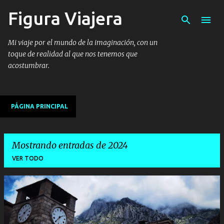
Figura Viajera
Ir al contenido principal
Mi viaje por el mundo de la imaginación, con un
toque de realidad al que nos tenemos que
acostumbrar.
PÁGINA PRINCIPAL
Mostrando entradas de 2024
VER TODO
E
n
t