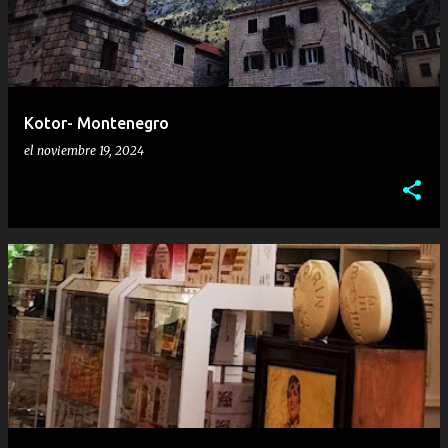
r
a
d
a
Kotor- Montenegro
s
el
noviembre 19, 2024