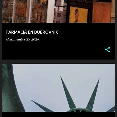
r
a
d
a
FARMACIA EN DUBROVNIK
s
el
septiembre 25, 2024